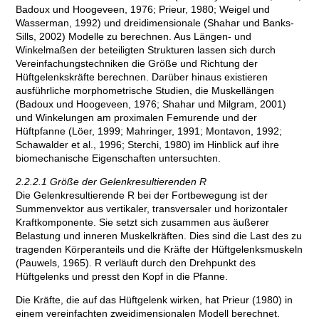
Badoux und Hoogeveen, 1976; Prieur, 1980; Weigel und
Wasserman, 1992) und dreidimensionale (Shahar und Banks-
Sills, 2002) Modelle zu berechnen. Aus Längen- und
Winkelmaßen der beteiligten Strukturen lassen sich durch
Vereinfachungstechniken die Größe und Richtung der
Hüftgelenkskräfte berechnen. Darüber hinaus existieren
ausführliche morphometrische Studien, die Muskellängen
(Badoux und Hoogeveen, 1976; Shahar und Milgram, 2001)
und Winkelungen am proximalen Femurende und der
Hüftpfanne (Löer, 1999; Mahringer, 1991; Montavon, 1992;
Schawalder et al., 1996; Sterchi, 1980) im Hinblick auf ihre
biomechanische Eigenschaften untersuchten.
2.2.2.1 Größe der Gelenkresultierenden R
Die Gelenkresultierende R bei der Fortbewegung ist der
Summenvektor aus vertikaler, transversaler und horizontaler
Kraftkomponente. Sie setzt sich zusammen aus äußerer
Belastung und inneren Muskelkräften. Dies sind die Last des zu
tragenden Körperanteils und die Kräfte der Hüftgelenksmuskeln
(Pauwels, 1965). R verläuft durch den Drehpunkt des
Hüftgelenks und presst den Kopf in die Pfanne.
Die Kräfte, die auf das Hüftgelenk wirken, hat Prieur (1980) in
einem vereinfachten zweidimensionalen Modell berechnet.