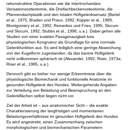
rekonstruktive Operationen wie die intertrochantäre
Varisationsosteotomie, die Dreifachbeckenosteotomie, die
Pfannendachplastik und den totalen Hüftgelenksersatz (Bartel
et al., 1975; Braden und Prieur, 1992; Küpper et al., 1989;
Montgomery et al., 1992; Remedios und Fries, 1995; Slocum
und Slocum, 1992; Stubbs et al., 1998, u.a.). Dabei gehen alle
Studien von einer exakten Passgenauigkeit bzw.
physiologischen Kongruenz als Grundlage für eine normale
Gelenkfunktion aus. Es wird lediglich eine geringe Abweichung
von der Kugelform zugestanden, da das kanine Hüftgelenk
nicht vollkommen sphärisch ist (Alexander, 1992; Riser, 1973a;
Riser et al., 1985, u.a.).
Dennoch gibt es bisher nur wenige Erkenntnisse über die
physiologische Biomechanik und funktionelle Anatomie im
gesunden Hüftgelenk des Hundes. Weitergehende Angaben
zur Verteilung von Belastung und Beanspruchung an den
Gelenkflächen selbst liegen nicht vor.
Ziel der Arbeit ist – aus anatomischer Sicht – die exakte
Charakterisierung der langfristigen und momentanen
Belastungsverhältnisse im gesunden Hüftgelenk des Hundes.
Es wird angestrebt, einen Zusammenhang zwischen
morphologischen und biomechanischen Parametern