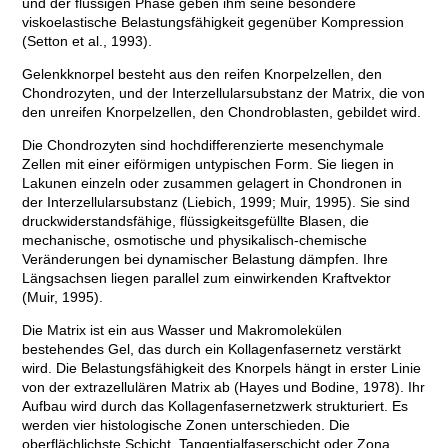
und der flüssigen Phase geben ihm seine besondere
viskoelastische Belastungsfähigkeit gegenüber Kompression
(Setton et al., 1993).
Gelenkknorpel besteht aus den reifen Knorpelzellen, den
Chondrozyten, und der Interzellularsubstanz der Matrix, die von
den unreifen Knorpelzellen, den Chondroblasten, gebildet wird.
Die Chondrozyten sind hochdifferenzierte mesenchymale
Zellen mit einer eiförmigen untypischen Form. Sie liegen in
Lakunen einzeln oder zusammen gelagert in Chondronen in
der Interzellularsubstanz (Liebich, 1999; Muir, 1995). Sie sind
druckwiderstandsfähige, flüssigkeitsgefüllte Blasen, die
mechanische, osmotische und physikalisch-chemische
Veränderungen bei dynamischer Belastung dämpfen. Ihre
Längsachsen liegen parallel zum einwirkenden Kraftvektor
(Muir, 1995).
Die Matrix ist ein aus Wasser und Makromolekülen
bestehendes Gel, das durch ein Kollagenfasernetz verstärkt
wird. Die Belastungsfähigkeit des Knorpels hängt in erster Linie
von der extrazellulären Matrix ab (Hayes und Bodine, 1978). Ihr
Aufbau wird durch das Kollagenfasernetzwerk strukturiert. Es
werden vier histologische Zonen unterschieden. Die
oberflächlichste Schicht, Tangentialfaserschicht oder Zona