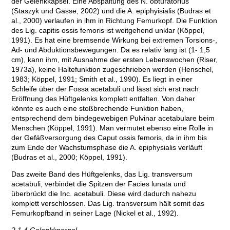
der Gelenkkapsel. Eine Abspaltung des N. obturatorius
(Staszyk und Gasse, 2002) und die A. epiphyisialis (Budras et
al., 2000) verlaufen in ihm in Richtung Femurkopf. Die Funktion
des Lig. capitis ossis femoris ist weitgehend unklar (Köppel,
1991). Es hat eine bremsende Wirkung bei extremen Torsions-,
Ad- und Abduktionsbewegungen. Da es relativ lang ist (1- 1,5
cm), kann ihm, mit Ausnahme der ersten Lebenswochen (Riser,
1973a), keine Haltefunktion zugeschrieben werden (Henschel,
1983; Köppel, 1991; Smith et al., 1990). Es liegt in einer
Schleife über der Fossa acetabuli und lässt sich erst nach
Eröffnung des Hüftgelenks komplett entfalten. Von daher
könnte es auch eine stoßbrechende Funktion haben,
entsprechend dem bindegewebigen Pulvinar acetabulare beim
Menschen (Köppel, 1991). Man vermutet ebenso eine Rolle in
der Gefäßversorgung des Caput ossis femoris, da in ihm bis
zum Ende der Wachstumsphase die A. epiphysialis verläuft
(Budras et al., 2000; Köppel, 1991).
Das zweite Band des Hüftgelenks, das Lig. transversum
acetabuli, verbindet die Spitzen der Facies lunata und
überbrückt die Inc. acetabuli. Diese wird dadurch nahezu
komplett verschlossen. Das Lig. transversum hält somit das
Femurkopfband in seiner Lage (Nickel et al., 1992).