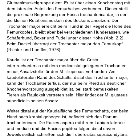
Glutaealmuskelgruppe dient. Er ist über einen Knochensteg mit
dem lateralen Anteil des Femurhalses verbunden. Dieser stellt
die proximale Begrenzung der Fossa trochanterica dar, in der
die kleinen Rotationsmuskeln des Beckens ansetzen. Der
Trochanter major erreicht beim Hund in der Regel die Höhe des
Femurkopfes, bleibt aber bei verschiedenen Hunderassen, wie
Schäferhund, Boxer und Pudel unter dieser Höhe (Abb. 2.2).
Beim Dackel überragt der Trochanter major den Femurkopf
(Richter und Loeffler, 1976).
Kaudal ist der Trochanter major über die Crista
intertrochanterica mit dem mediodistal gelegenen Trochanter
minor, Ansatzstelle für den M. illiopsoas, verbunden. Am
kaudolateralen Rand des Schafts, distal des Trochanter major,
kann der Trochanter tertius, der nur beim Pferd als deutlicher
Knochenvorsprung ausgebildet ist, bei stark bemuskelten
Tieren als Rauigkeit vertreten sein. Hier findet der M. glutaeus
superficialis seinen Ansatz.
Weiter distal auf der Kaudalfläche des Femurschafts, der beim
Hund nach kranial gebogen ist, befindet sich das Planum
trochantericum. Die Facies aspera mit ihrem Labium laterale
und mediale und die Facies poplitea folgen distal davon.
Jeweils seitlich schließen sich die Tuberositas supracondylaris