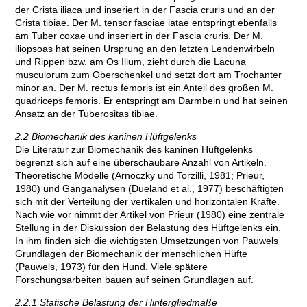
der Crista iliaca und inseriert in der Fascia cruris und an der
Crista tibiae. Der M. tensor fasciae latae entspringt ebenfalls
am Tuber coxae und inseriert in der Fascia cruris. Der M.
iliopsoas hat seinen Ursprung an den letzten Lendenwirbeln
und Rippen bzw. am Os Ilium, zieht durch die Lacuna
musculorum zum Oberschenkel und setzt dort am Trochanter
minor an. Der M. rectus femoris ist ein Anteil des großen M.
quadriceps femoris. Er entspringt am Darmbein und hat seinen
Ansatz an der Tuberositas tibiae.
2.2 Biomechanik des kaninen Hüftgelenks
Die Literatur zur Biomechanik des kaninen Hüftgelenks
begrenzt sich auf eine überschaubare Anzahl von Artikeln.
Theoretische Modelle (Arnoczky und Torzilli, 1981; Prieur,
1980) und Ganganalysen (Dueland et al., 1977) beschäftigten
sich mit der Verteilung der vertikalen und horizontalen Kräfte.
Nach wie vor nimmt der Artikel von Prieur (1980) eine zentrale
Stellung in der Diskussion der Belastung des Hüftgelenks ein.
In ihm finden sich die wichtigsten Umsetzungen von Pauwels
Grundlagen der Biomechanik der menschlichen Hüfte
(Pauwels, 1973) für den Hund. Viele spätere
Forschungsarbeiten bauen auf seinen Grundlagen auf.
2.2.1 Statische Belastung der Hintergliedmaße