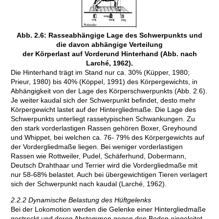
Abb. 2.6: Rasseabhängige Lage des Schwerpunkts und
die davon abhängige Verteilung
der Körperlast auf Vorderund Hinterhand (Abb. nach
Larché, 1962).
Die Hinterhand trägt im Stand nur ca. 30% (Küpper, 1980;
Prieur, 1980) bis 40% (Köppel, 1991) des Körpergewichts, in
Abhängigkeit von der Lage des Körperschwerpunkts (Abb. 2.6).
Je weiter kaudal sich der Schwerpunkt befindet, desto mehr
Körpergewicht lastet auf der Hintergliedmaße. Die Lage des
Schwerpunkts unterliegt rassetypischen Schwankungen. Zu
den stark vorderlastigen Rassen gehören Boxer, Greyhound
und Whippet, bei welchen ca. 76- 79% des Körpergewichts auf
der Vordergliedmaße liegen. Bei weniger vorderlastigen
Rassen wie Rottweiler, Pudel, Schäferhund, Dobermann,
Deutsch Drahthaar und Terrier wird die Vordergliedmaße mit
nur 58-68% belastet. Auch bei übergewichtigen Tieren verlagert
sich der Schwerpunkt nach kaudal (Larché, 1962).
2.2.2 Dynamische Belastung des Hüftgelenks
Bei der Lokomotion werden die Gelenke einer Hintergliedmaße
gestreckt und deren Abstemmen gegen den Boden eingeleitet.