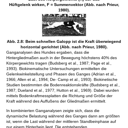
Hüftgelenk wirken, F = Summenvektor (Abb. nach Prieur,
1980).
Abb. 2.8: Beim schnellen Galopp ist die Kraft überwiegend
horizontal gerichtet (Abb. nach Prieur, 1980).
Ganganalysen des Hundes ergaben, dass die
Hintergliedmaßen auch in der Bewegung höchstens 40% des
Körpergewichts tragen (Budsberg et al., 1987; Page et al.,
1993). Biokinematische Untersuchungen ermittelten die
Gelenkwinkelstellung und Phasen des Ganges (Adrian et al.,
1966; Allen et al., 1994; De- Camp et al., 1993). Biokinetische
Studien bestimmten die Bodenreaktionskräfte (Budsberg et al.,
1987; Dueland et al., 1977; Hutton et al., 1969). Dabei wurden
mittels Bodenkraftmessplatten die Richtung und Größe der
Kraft während des Auffußens der Gliedmaßen ermittelt.
In kombinierten Ganganalysen zeigte sich, dass die
dynamische Belastung während des Ganges dann am größten
ist, wenn die Last während der mittleren Standbeinphase auf
nur einem Hinterbein liegt. Die entstehenden