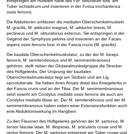
entspringen am Hüftbein nahe des For. obturatum bzw. am
Tuber ischiadicum und inserieren in der Fossa trochanterica
ossis femoris.
Die Adduktoren umfassen die medialen Oberschenkelmuskeln
M. gracilis, M. adductor magnus, M. adductor brevis, M.
pectineus und M. obturatorius externus. Sie entspringen in der
Gegend der Symphysis pelvina und inserieren an der Facies
aspera ossis femoris bzw. in der Fascia cruris (M. gracilis).
Die kaudale Oberschenkelmuskulatur, zu der der M. biceps
femoris, M. semitendinosus und M. semimembranosus
gehören, stellt neben der Glutaealmuskelgruppe die Strecker
des Hüftgelenks. Der Ursprung der kaudalen
Oberschenkelmuskulatur liegt am Sitzbein und am Lig.
sacrotuberale. Sie haben ihren Ansatz distal des Kniegelenks in
der Fascia cruris und an der Tibia. Der M. semimembranosus
setzt sowohl am Condylus medialis ossis femoris als auch am
Condylus medialis tibiae an. Der M. semitendinosus und der M.
semimembranosus haben neben einer Extensionsfunktion auch
eine Abduktionswirkung im Hangbein.
Zu den Flexoren des Hüftgelenks gehören der M. sartorius, M.
tensor fasciae latae, M. illiopsoas, M. articularis coxae und M.
rectus femoris. Der M. sartorius entspringt am Tuber coxae und