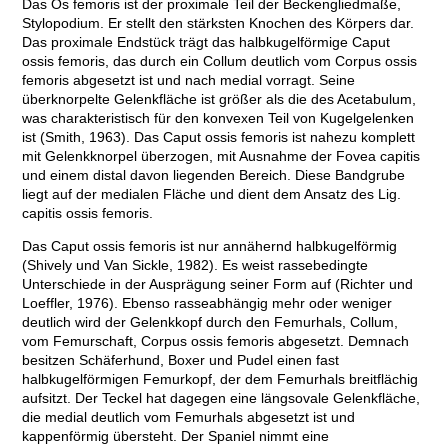
Das Os femoris ist der proximale Teil der Beckengliedmaße,
Stylopodium. Er stellt den stärksten Knochen des Körpers dar.
Das proximale Endstück trägt das halbkugelförmige Caput
ossis femoris, das durch ein Collum deutlich vom Corpus ossis
femoris abgesetzt ist und nach medial vorragt. Seine
überknorpelte Gelenkfläche ist größer als die des Acetabulum,
was charakteristisch für den konvexen Teil von Kugelgelenken
ist (Smith, 1963). Das Caput ossis femoris ist nahezu komplett
mit Gelenkknorpel überzogen, mit Ausnahme der Fovea capitis
und einem distal davon liegenden Bereich. Diese Bandgrube
liegt auf der medialen Fläche und dient dem Ansatz des Lig.
capitis ossis femoris.
Das Caput ossis femoris ist nur annähernd halbkugelförmig
(Shively und Van Sickle, 1982). Es weist rassebedingte
Unterschiede in der Ausprägung seiner Form auf (Richter und
Loeffler, 1976). Ebenso rasseabhängig mehr oder weniger
deutlich wird der Gelenkkopf durch den Femurhals, Collum,
vom Femurschaft, Corpus ossis femoris abgesetzt. Demnach
besitzen Schäferhund, Boxer und Pudel einen fast
halbkugelförmigen Femurkopf, der dem Femurhals breitflächig
aufsitzt. Der Teckel hat dagegen eine längsovale Gelenkfläche,
die medial deutlich vom Femurhals abgesetzt ist und
kappenförmig übersteht. Der Spaniel nimmt eine