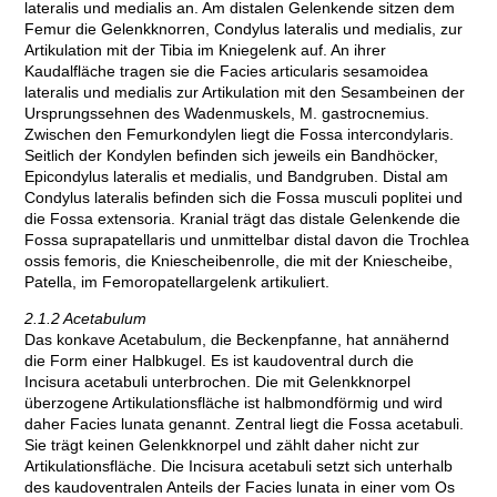
lateralis und medialis an. Am distalen Gelenkende sitzen dem
Femur die Gelenkknorren, Condylus lateralis und medialis, zur
Artikulation mit der Tibia im Kniegelenk auf. An ihrer
Kaudalfläche tragen sie die Facies articularis sesamoidea
lateralis und medialis zur Artikulation mit den Sesambeinen der
Ursprungssehnen des Wadenmuskels, M. gastrocnemius.
Zwischen den Femurkondylen liegt die Fossa intercondylaris.
Seitlich der Kondylen befinden sich jeweils ein Bandhöcker,
Epicondylus lateralis et medialis, und Bandgruben. Distal am
Condylus lateralis befinden sich die Fossa musculi poplitei und
die Fossa extensoria. Kranial trägt das distale Gelenkende die
Fossa suprapatellaris und unmittelbar distal davon die Trochlea
ossis femoris, die Kniescheibenrolle, die mit der Kniescheibe,
Patella, im Femoropatellargelenk artikuliert.
2.1.2 Acetabulum
Das konkave Acetabulum, die Beckenpfanne, hat annähernd
die Form einer Halbkugel. Es ist kaudoventral durch die
Incisura acetabuli unterbrochen. Die mit Gelenkknorpel
überzogene Artikulationsfläche ist halbmondförmig und wird
daher Facies lunata genannt. Zentral liegt die Fossa acetabuli.
Sie trägt keinen Gelenkknorpel und zählt daher nicht zur
Artikulationsfläche. Die Incisura acetabuli setzt sich unterhalb
des kaudoventralen Anteils der Facies lunata in einer vom Os