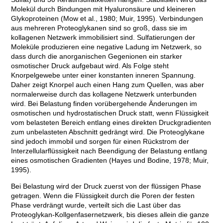
Molekül durch Bindungen mit Hyaluronsäure und kleineren
Glykoproteinen (Mow et al., 1980; Muir, 1995). Verbindungen
aus mehreren Proteoglykanen sind so groß, dass sie im
kollagenen Netzwerk immobilisiert sind. Sulfatierungen der
Moleküle produzieren eine negative Ladung im Netzwerk, so
dass durch die anorganischen Gegenionen ein starker
osmotischer Druck aufgebaut wird. Als Folge steht
Knorpelgewebe unter einer konstanten inneren Spannung.
Daher zeigt Knorpel auch einen Hang zum Quellen, was aber
normalerweise durch das kollagene Netzwerk unterbunden
wird. Bei Belastung finden vorübergehende Änderungen im
osmotischen und hydrostatischen Druck statt, wenn Flüssigkeit
vom belasteten Bereich entlang eines direkten Druckgradienten
zum unbelasteten Abschnitt gedrängt wird. Die Proteoglykane
sind jedoch immobil und sorgen für einen Rückstrom der
Interzellularflüssigkeit nach Beendigung der Belastung entlang
eines osmotischen Gradienten (Hayes und Bodine, 1978; Muir,
1995).
Bei Belastung wird der Druck zuerst von der flüssigen Phase
getragen. Wenn die Flüssigkeit durch die Poren der festen
Phase verdrängt wurde, verteilt sich die Last über das
Proteoglykan-Kollgenfasernetzwerk, bis dieses allein die ganze