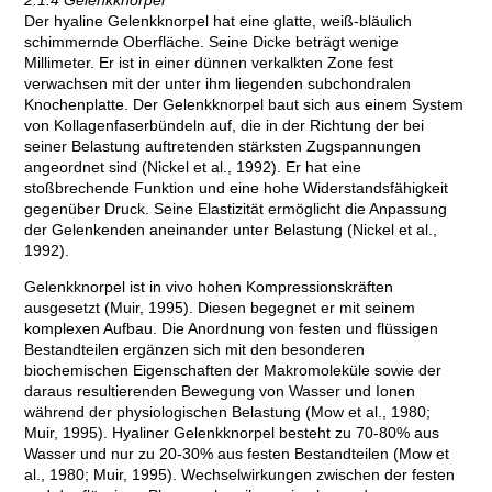
2.1.4 Gelenkknorpel
Der hyaline Gelenkknorpel hat eine glatte, weiß-bläulich
schimmernde Oberfläche. Seine Dicke beträgt wenige
Millimeter. Er ist in einer dünnen verkalkten Zone fest
verwachsen mit der unter ihm liegenden subchondralen
Knochenplatte. Der Gelenkknorpel baut sich aus einem System
von Kollagenfaserbündeln auf, die in der Richtung der bei
seiner Belastung auftretenden stärksten Zugspannungen
angeordnet sind (Nickel et al., 1992). Er hat eine
stoßbrechende Funktion und eine hohe Widerstandsfähigkeit
gegenüber Druck. Seine Elastizität ermöglicht die Anpassung
der Gelenkenden aneinander unter Belastung (Nickel et al.,
1992).
Gelenkknorpel ist in vivo hohen Kompressionskräften
ausgesetzt (Muir, 1995). Diesen begegnet er mit seinem
komplexen Aufbau. Die Anordnung von festen und flüssigen
Bestandteilen ergänzen sich mit den besonderen
biochemischen Eigenschaften der Makromoleküle sowie der
daraus resultierenden Bewegung von Wasser und Ionen
während der physiologischen Belastung (Mow et al., 1980;
Muir, 1995). Hyaliner Gelenkknorpel besteht zu 70-80% aus
Wasser und nur zu 20-30% aus festen Bestandteilen (Mow et
al., 1980; Muir, 1995). Wechselwirkungen zwischen der festen