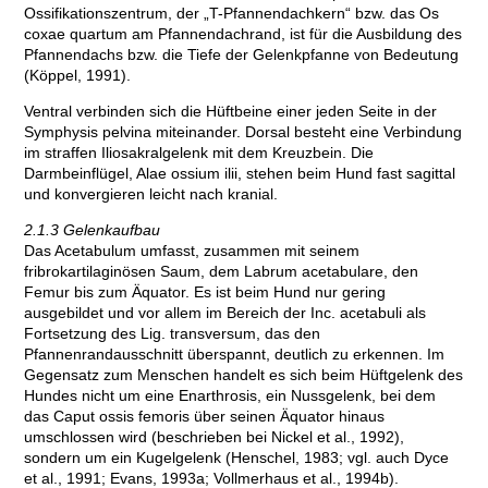
Ossifikationszentrum, der „T-Pfannendachkern“ bzw. das Os
coxae quartum am Pfannendachrand, ist für die Ausbildung des
Pfannendachs bzw. die Tiefe der Gelenkpfanne von Bedeutung
(Köppel, 1991).
Ventral verbinden sich die Hüftbeine einer jeden Seite in der
Symphysis pelvina miteinander. Dorsal besteht eine Verbindung
im straffen Iliosakralgelenk mit dem Kreuzbein. Die
Darmbeinflügel, Alae ossium ilii, stehen beim Hund fast sagittal
und konvergieren leicht nach kranial.
2.1.3 Gelenkaufbau
Das Acetabulum umfasst, zusammen mit seinem
fribrokartilaginösen Saum, dem Labrum acetabulare, den
Femur bis zum Äquator. Es ist beim Hund nur gering
ausgebildet und vor allem im Bereich der Inc. acetabuli als
Fortsetzung des Lig. transversum, das den
Pfannenrandausschnitt überspannt, deutlich zu erkennen. Im
Gegensatz zum Menschen handelt es sich beim Hüftgelenk des
Hundes nicht um eine Enarthrosis, ein Nussgelenk, bei dem
das Caput ossis femoris über seinen Äquator hinaus
umschlossen wird (beschrieben bei Nickel et al., 1992),
sondern um ein Kugelgelenk (Henschel, 1983; vgl. auch Dyce
et al., 1991; Evans, 1993a; Vollmerhaus et al., 1994b).