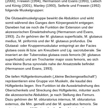
(2000), Frewein (1994), Hermanson und Evans (1993), Liebich
und König (2001), Manley (1993), Seiferle und Frewein (1992)
folgende Muskelgruppen:
Die Glutaealmuskelgruppe bewirkt die Abduktion und wirkt
somit während des Ganges dem Körpergewicht entgegen.
Daneben hat sie noch die Funktion der Extension und der
akzessorischen Einwärtsdrehung (Hermanson und Evans,
1993). Zu ihr gehören der M. glutaeus superficialis, M. glutaeus
medius, M. piriformis und der M. glutaeus profundus. Die
Glutaeal- oder Kruppenmuskulatur entspringt an der Facies
glutaea ossis ilii bzw. am Kreuzbein und Lig. sacrotuberale. Sie
inseriert an der Tuberositas glutaea ossis femoris (M. glutaeus
superficialis) und am Trochanter major ossis femoris, wo sich
eine kleine Bursa synovialis nahe der Ansatzstelle befindet
(Hermanson und Evans, 1993).
Die tiefen Hüftgelenksmuskeln („kleine Beckengesellschaft“)
repräsentieren eine Gruppe von Muskeln, die kaudal des
Hüftgelenks liegen. Ihre Funktion ist die Auswärtsdrehung des
Oberschenkels und Streckung des Hüftgelenks, mitunter auch
die akzessorische Abduktion, je nach Stellung des Femurs.
Dazu gehören der M. obturatorius internus, M. obturatorius
externus, die Mm. gemelli und der M. quadratus femoris. Sie