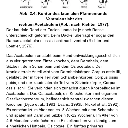
Abb. 2.4: Kontur des kranialen Pfannenrands,
Ventralansicht des
rechten Acetabulum (Abb. nach Richter, 1977).
Der kaudale Rand der Facies lunata ist je nach Rasse
unterschiedlich geformt. Beim Dackel überragt er sogar den
Ramus acetabularis ossis ischii nach ventral (Richter und
Loeffler, 1976).
Das Acetabulum entsteht beim Hund entwicklungsgeschichtlich
aus vier getrennten Einzelknochen, dem Darmbein, dem
Sitzbein, dem Schambein und dem Os acetabuli. Der
kraniolaterale Anteil wird vom Darmbeinkörper, Corpus ossis ilii,
gebildet, der mittlere Teil vom Schambeinkörper, Corpus ossis
pubis, und der kaudolaterale Teil vom Sitzbeinkörper, Corpus
ossis ischii. Sie verbinden sich zunächst durch Knorpelfugen im
Acetabulum. Das Os acetabuli, ein Knochenkern mit eigenem
Ossifikationszentrum, befindet sich zentral zwischen diesen
Knochen (Dyce et al., 1991; Evans, 1993b; Nickel et al., 1992).
Es verschmilzt im Alter von ca. 8 Wochen mit dem Schambein
und später mit Darmund Sitzbein (8-12 Wochen). Im Alter von
4-6 Monaten verknöchern die Einzelknochen vollständig zum
einheitlichen Hüftbein, Os coxae. Ein fünftes primäres