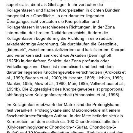
superficialis, dient als Gleitlager. In ihr verlaufen die
Kollagenfasern und flachen Knorpelzellen in dichten Bündeln
tangential zur Oberfläche. In der darunter liegenden
Übergangschicht verlaufen die Knorpelzellen und
Kollagenfasern in verschiedenen Richtungen. In der Zona
intermedia, der breiten Radiärfaserschicht, ändern die
Kollagenfasern bogenförmig die Richtung in eine radiäre,
arkadenförmige Anordnung. Sie durchlaufen die Grenzlinie,
„tidemark“, zwischen unkalzifiziertem und kalzifiziertem Knorpel
und verankern sich senkrecht wie Arkaden (Benninghoff,
1925b) in der tiefsten Schicht, der Zona profunda oder
Verkalkungszone. Diese ist mineralisiert und fest mit dem
darunter liegenden Knochengewebe verschmolzen (Arokoski et
al., 1999; Budras et al., 2000; Hultkrantz, 1898; Liebich, 1999;
Mankin, 1985; Mow et al., 1980; Muir, 1995; Vollmerhaus et al.,
1994b). Die Zugfestigkeit des Knorpelgewebes ist proportional
abhängig vom Kollagenfasergehalt (Athanasiou et al., 1995).
Im Kollagenfasernetzwerk der Matrix sind die Proteoglykane
fest verankert. Proteoglykane sind Makromoleküle mit einem
flaschenbürstenförmigen Aufbau. In der Mitte befindet sich ein
Kernprotein, an dem seitlich ca. 100 Chondroitinsulfatketten
(Glykosaminoglykane; Chondroitin-4-Sulfat, Chondroitin-6-
Sulfat) und 30 Keratinsulfatketten hängen. Stabilisiert wird das