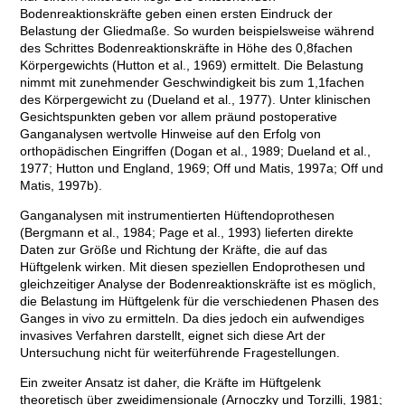
Bodenreaktionskräfte geben einen ersten Eindruck der
Belastung der Gliedmaße. So wurden beispielsweise während
des Schrittes Bodenreaktionskräfte in Höhe des 0,8fachen
Körpergewichts (Hutton et al., 1969) ermittelt. Die Belastung
nimmt mit zunehmender Geschwindigkeit bis zum 1,1fachen
des Körpergewicht zu (Dueland et al., 1977). Unter klinischen
Gesichtspunkten geben vor allem präund postoperative
Ganganalysen wertvolle Hinweise auf den Erfolg von
orthopädischen Eingriffen (Dogan et al., 1989; Dueland et al.,
1977; Hutton und England, 1969; Off und Matis, 1997a; Off und
Matis, 1997b).
Ganganalysen mit instrumentierten Hüftendoprothesen
(Bergmann et al., 1984; Page et al., 1993) lieferten direkte
Daten zur Größe und Richtung der Kräfte, die auf das
Hüftgelenk wirken. Mit diesen speziellen Endoprothesen und
gleichzeitiger Analyse der Bodenreaktionskräfte ist es möglich,
die Belastung im Hüftgelenk für die verschiedenen Phasen des
Ganges in vivo zu ermitteln. Da dies jedoch ein aufwendiges
invasives Verfahren darstellt, eignet sich diese Art der
Untersuchung nicht für weiterführende Fragestellungen.
Ein zweiter Ansatz ist daher, die Kräfte im Hüftgelenk
theoretisch über zweidimensionale (Arnoczky und Torzilli, 1981;