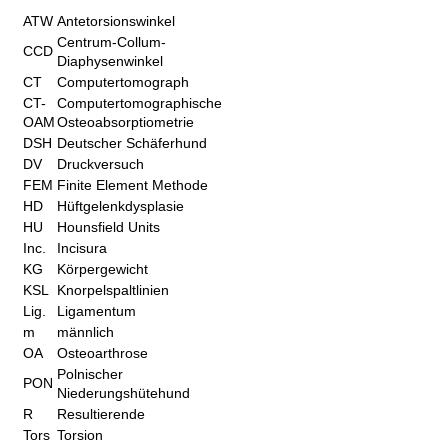
ATW
Antetorsionswinkel
Centrum-Collum-
CCD
Diaphysenwinkel
CT
Computertomograph
CT-
Computertomographische
OAM
Osteoabsorptiometrie
DSH
Deutscher Schäferhund
DV
Druckversuch
FEM
Finite Element Methode
HD
Hüftgelenkdysplasie
HU
Hounsfield Units
Inc.
Incisura
KG
Körpergewicht
KSL
Knorpelspaltlinien
Lig.
Ligamentum
m
männlich
OA
Osteoarthrose
Polnischer
PON
Niederungshütehund
R
Resultierende
Tors
Torsion