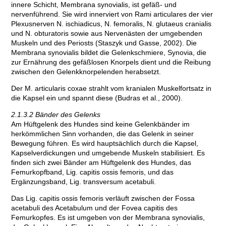
innere Schicht, Membrana synovialis, ist gefäß- und
nervenführend. Sie wird innerviert von Rami articulares der vier
Plexusnerven N. ischiadicus, N. femoralis, N. glutaeus cranialis
und N. obturatoris sowie aus Nervenästen der umgebenden
Muskeln und des Periosts (Staszyk und Gasse, 2002). Die
Membrana synovialis bildet die Gelenkschmiere, Synovia, die
zur Ernährung des gefäßlosen Knorpels dient und die Reibung
zwischen den Gelenkknorpelenden herabsetzt.
Der M. articularis coxae strahlt vom kranialen Muskelfortsatz in
die Kapsel ein und spannt diese (Budras et al., 2000).
2.1.3.2 Bänder des Gelenks
Am Hüftgelenk des Hundes sind keine Gelenkbänder im
herkömmlichen Sinn vorhanden, die das Gelenk in seiner
Bewegung führen. Es wird hauptsächlich durch die Kapsel,
Kapselverdickungen und umgebende Muskeln stabilisiert. Es
finden sich zwei Bänder am Hüftgelenk des Hundes, das
Femurkopfband, Lig. capitis ossis femoris, und das
Ergänzungsband, Lig. transversum acetabuli.
Das Lig. capitis ossis femoris verläuft zwischen der Fossa
acetabuli des Acetabulum und der Fovea capitis des
Femurkopfes. Es ist umgeben von der Membrana synovialis,