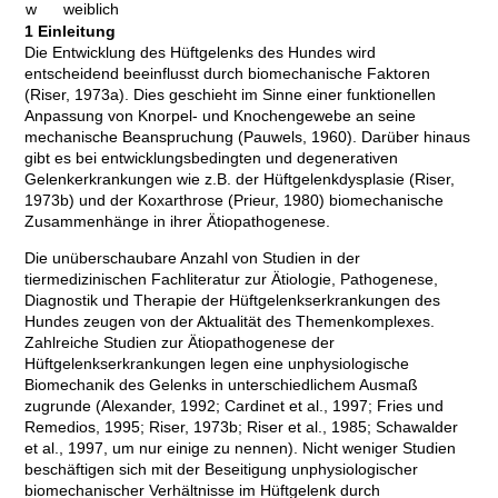
w
weiblich
1 Einleitung
Die Entwicklung des Hüftgelenks des Hundes wird
entscheidend beeinflusst durch biomechanische Faktoren
(Riser, 1973a). Dies geschieht im Sinne einer funktionellen
Anpassung von Knorpel- und Knochengewebe an seine
mechanische Beanspruchung (Pauwels, 1960). Darüber hinaus
gibt es bei entwicklungsbedingten und degenerativen
Gelenkerkrankungen wie z.B. der Hüftgelenkdysplasie (Riser,
1973b) und der Koxarthrose (Prieur, 1980) biomechanische
Zusammenhänge in ihrer Ätiopathogenese.
Die unüberschaubare Anzahl von Studien in der
tiermedizinischen Fachliteratur zur Ätiologie, Pathogenese,
Diagnostik und Therapie der Hüftgelenkserkrankungen des
Hundes zeugen von der Aktualität des Themenkomplexes.
Zahlreiche Studien zur Ätiopathogenese der
Hüftgelenkserkrankungen legen eine unphysiologische
Biomechanik des Gelenks in unterschiedlichem Ausmaß
zugrunde (Alexander, 1992; Cardinet et al., 1997; Fries und
Remedios, 1995; Riser, 1973b; Riser et al., 1985; Schawalder
et al., 1997, um nur einige zu nennen). Nicht weniger Studien
beschäftigen sich mit der Beseitigung unphysiologischer
biomechanischer Verhältnisse im Hüftgelenk durch