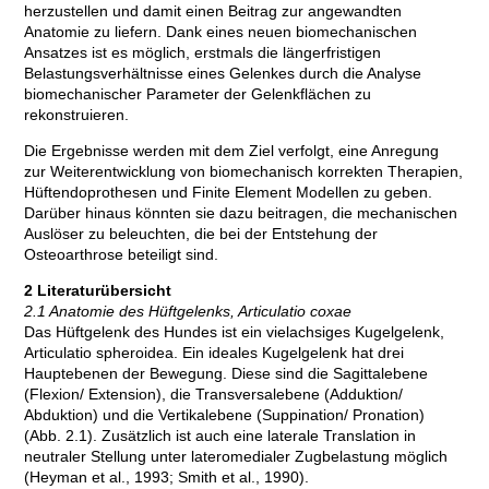
herzustellen und damit einen Beitrag zur angewandten
Anatomie zu liefern. Dank eines neuen biomechanischen
Ansatzes ist es möglich, erstmals die längerfristigen
Belastungsverhältnisse eines Gelenkes durch die Analyse
biomechanischer Parameter der Gelenkflächen zu
rekonstruieren.
Die Ergebnisse werden mit dem Ziel verfolgt, eine Anregung
zur Weiterentwicklung von biomechanisch korrekten Therapien,
Hüftendoprothesen und Finite Element Modellen zu geben.
Darüber hinaus könnten sie dazu beitragen, die mechanischen
Auslöser zu beleuchten, die bei der Entstehung der
Osteoarthrose beteiligt sind.
2 Literaturübersicht
2.1 Anatomie des Hüftgelenks, Articulatio coxae
Das Hüftgelenk des Hundes ist ein vielachsiges Kugelgelenk,
Articulatio spheroidea. Ein ideales Kugelgelenk hat drei
Hauptebenen der Bewegung. Diese sind die Sagittalebene
(Flexion/ Extension), die Transversalebene (Adduktion/
Abduktion) und die Vertikalebene (Suppination/ Pronation)
(Abb. 2.1). Zusätzlich ist auch eine laterale Translation in
neutraler Stellung unter lateromedialer Zugbelastung möglich
(Heyman et al., 1993; Smith et al., 1990).