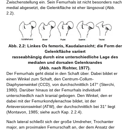
Zwischenstellung ein. Sein Femurhals ist nicht besonders nach
medial abgesetzt, die Gelenkfläche ist eher längsoval (Abb.
2.2).
Abb. 2.2: Linkes Os femoris, Kaudalansicht; die Form der
Gelenkfläche variiert
rasseabhängig durch eine unterschiedliche Lage des
medialen und dorsalen Gelenkrandes
(Abb. nach Richter, 1977).
Der Femurhals geht distal in den Schaft über. Dabei bildet er
einen Winkel zum Schaft, den Centrum-Collum-
Diaphysenwinkel (CCD), von durchschnittlich 147° (Sterchi,
1980). Darüber hinaus ist der Femurhals individuell
unterschiedlich nach kranial gebogen. Den Winkel, den er
dabei mit der Femurkondylenachse bildet, ist der
Anteversionswinkel (ATW), der durchschnittlich bei 31° liegt
(Montavon, 1985; siehe auch Kap. 2.2.4).
Nach lateral schließt sich der große Umdreher, Trochanter
major, am proximalen Femurschaft an, der dem Ansatz der