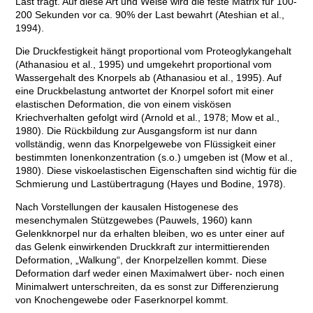
Last trägt. Auf diese Art und Weise wird die feste Matrix für 100-
200 Sekunden vor ca. 90% der Last bewahrt (Ateshian et al.,
1994).
Die Druckfestigkeit hängt proportional vom Proteoglykangehalt
(Athanasiou et al., 1995) und umgekehrt proportional vom
Wassergehalt des Knorpels ab (Athanasiou et al., 1995). Auf
eine Druckbelastung antwortet der Knorpel sofort mit einer
elastischen Deformation, die von einem viskösen
Kriechverhalten gefolgt wird (Arnold et al., 1978; Mow et al.,
1980). Die Rückbildung zur Ausgangsform ist nur dann
vollständig, wenn das Knorpelgewebe von Flüssigkeit einer
bestimmten Ionenkonzentration (s.o.) umgeben ist (Mow et al.,
1980). Diese viskoelastischen Eigenschaften sind wichtig für die
Schmierung und Lastübertragung (Hayes und Bodine, 1978).
Nach Vorstellungen der kausalen Histogenese des
mesenchymalen Stützgewebes (Pauwels, 1960) kann
Gelenkknorpel nur da erhalten bleiben, wo es unter einer auf
das Gelenk einwirkenden Druckkraft zur intermittierenden
Deformation, „Walkung“, der Knorpelzellen kommt. Diese
Deformation darf weder einen Maximalwert über- noch einen
Minimalwert unterschreiten, da es sonst zur Differenzierung
von Knochengewebe oder Faserknorpel kommt.