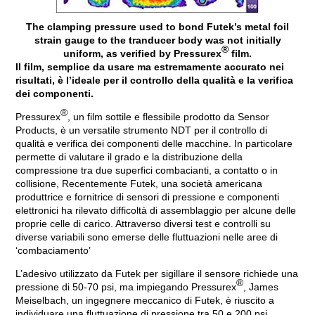
The clamping pressure used to bond Futek’s metal foil
strain gauge to the tranducer body was not initially
®
uniform, as verified by Pressurex
film.
Il film, semplice da usare ma estremamente accurato nei
risultati, è l’ideale per il controllo della qualità e la verifica
dei componenti.
®
Pressurex
, un film sottile e flessibile prodotto da Sensor
Products, è un versatile strumento NDT per il controllo di
qualità e verifica dei componenti delle macchine. In particolare
permette di valutare il grado e la distribuzione della
compressione tra due superfici combacianti, a contatto o in
collisione, Recentemente Futek, una società americana
produttrice e fornitrice di sensori di pressione e componenti
elettronici ha rilevato difficoltà di assemblaggio per alcune delle
proprie celle di carico. Attraverso diversi test e controlli su
diverse variabili sono emerse delle fluttuazioni nelle aree di
‘combaciamento’
L’adesivo utilizzato da Futek per sigillare il sensore richiede una
®
pressione di 50-70 psi, ma impiegando Pressurex
, James
Meiselbach, un ingegnere meccanico di Futek, è riuscito a
individuare una fluttuazione di pressione tra 50 e 200 psi.