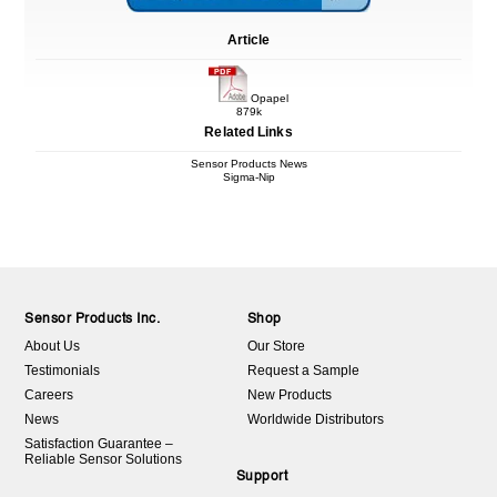
Article
Opapel
879k
Related Links
Sensor Products News
Sigma-Nip
Sensor Products Inc.
Shop
About Us
Our Store
Testimonials
Request a Sample
Careers
New Products
News
Worldwide Distributors
Satisfaction Guarantee –
Reliable Sensor Solutions
Support