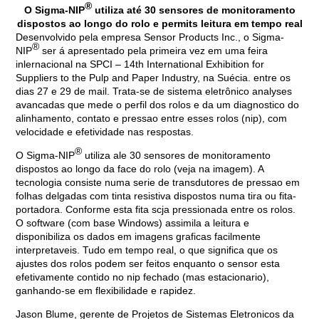
®
O Sigma-NIP
utiliza até 30 sensores de monitoramento
dispostos ao longo do rolo e permits leitura em tempo real
Desenvolvido pela empresa Sensor Products Inc., o Sigma-
®
NIP
ser á apresentado pela primeira vez em uma feira
inlernacional na SPCI – 14th International Exhibition for
Suppliers to the Pulp and Paper Industry, na Suécia. entre os
dias 27 e 29 de mail. Trata-se de sistema eletrônico analyses
avancadas que mede o perfil dos rolos e da um diagnostico do
alinhamento, contato e pressao entre esses rolos (nip), com
velocidade e efetividade nas respostas.
®
O Sigma-NIP
utiliza ale 30 sensores de monitoramento
dispostos ao longo da face do rolo (veja na imagem). A
tecnologia consiste numa serie de transdutores de pressao em
folhas delgadas com tinta resistiva dispostos numa tira ou fita-
portadora. Conforme esta fita scja pressionada entre os rolos.
O software (com base Windows) assimila a leitura e
disponibiliza os dados em imagens graficas facilmente
interpretaveis. Tudo em tempo real, o que significa que os
ajustes dos rolos podem ser feitos enquanto o sensor esta
efetivamente contido no nip fechado (mas estacionario),
ganhando-se em flexibilidade e rapidez.
Jason Blume, gerente de Projetos de Sistemas Eletronicos da