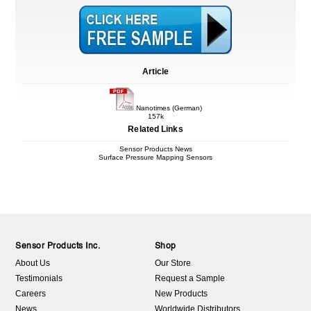
Article
Nanotimes (German)
157k
Related Links
Sensor Products News
Surface Pressure Mapping Sensors
Sensor Products Inc.
Shop
About Us
Our Store
Testimonials
Request a Sample
Careers
New Products
News
Worldwide Distributors