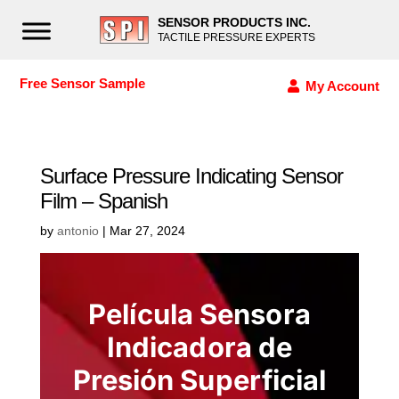
SENSOR PRODUCTS INC.
TACTILE PRESSURE EXPERTS
Free Sensor Sample
My Account
Surface Pressure Indicating Sensor
Film – Spanish
by
antonio
|
Mar 27, 2024
Película Sensora
Indicadora de
Presión Superficial